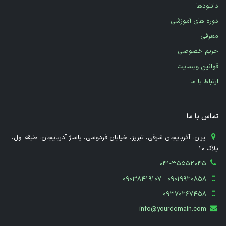
دانلودها
دوره های آموزشی
معرفی
حریم خصوصی
قوانین وبسایت
ارتباط با ما
تماس با ما
​ ایران، آذربایجان شرقی، تبریز، خیابان فردوسی، پاساژ آذربایجان، طبقه اول،
پلاک 10
041-35552045
09038419107
-
09019920858
09370267458
info@yourdomain.com