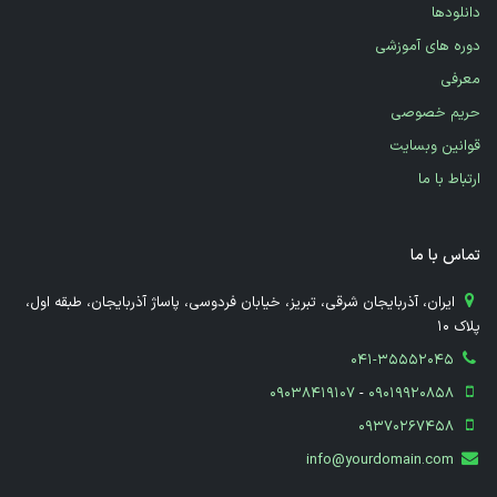
دانلودها
دوره های آموزشی
معرفی
حریم خصوصی
قوانین وبسایت
ارتباط با ما
تماس با ما
​ ایران، آذربایجان شرقی، تبریز، خیابان فردوسی، پاساژ آذربایجان، طبقه اول،
پلاک 10
041-35552045
09038419107
-
09019920858
09370267458
info@yourdomain.com