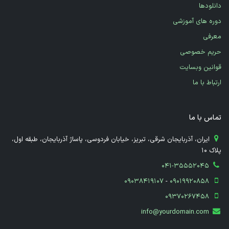
دانلودها
دوره های آموزشی
معرفی
حریم خصوصی
قوانین وبسایت
ارتباط با ما
تماس با ما
​ ایران، آذربایجان شرقی، تبریز، خیابان فردوسی، پاساژ آذربایجان، طبقه اول،
پلاک 10
041-35552045
09038419107
-
09019920858
09370267458
info@yourdomain.com