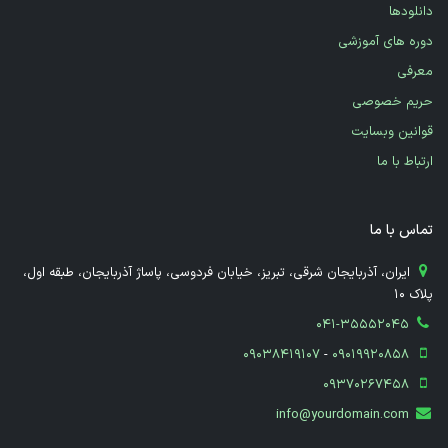
دانلودها
دوره های آموزشی
معرفی
حریم خصوصی
قوانین وبسایت
ارتباط با ما
تماس با ما
​ ایران، آذربایجان شرقی، تبریز، خیابان فردوسی، پاساژ آذربایجان، طبقه اول،
پلاک 10
041-35552045
09038419107
-
09019920858
09370267458
info@yourdomain.com