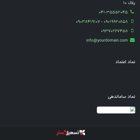
پلاک 10
041-35552045
09038419107
-
09019920858
09370267458
info@yourdomain.com
نماد اعتماد
نماد ساماندهی
قدرت گرفته از سازمان‌یار