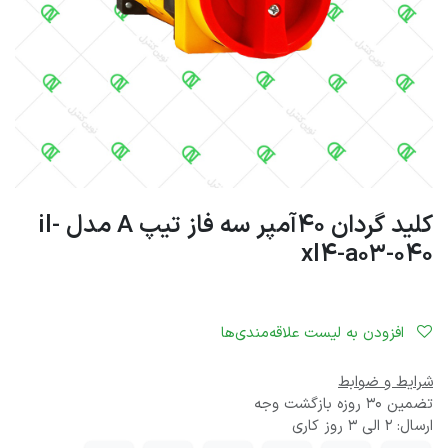
کلید گردان 40آمپر سه فاز تیپ A مدل il-
xl4-a03-040
افزودن به لیست علاقه‌مندی‌ها
شرایط و ضوابط
تضمین 30 روزه بازگشت وجه
ارسال: 2 الی 3 روز کاری