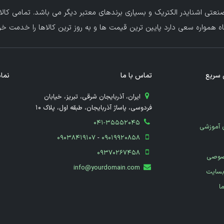
عتی اشنایدر الکتریک و بسیاری برندهای معتبر دیگر می باشد. تمامی کالا
ه همواره سعی دارد پایین ترین قیمت ها و به روز ترین کالاها را خدمت خریدا
سریع
تماس با ما
نماد
​ ایران، آذربایجان شرقی، تبریز، خیابان
فردوسی، پاساژ آذربایجان، طبقه اول، پلاک 10
041-35552045
 آموزشی
09038419107
-
09019920858
09370267458
صوصی
info@yourdomain.com
بسایت
ما