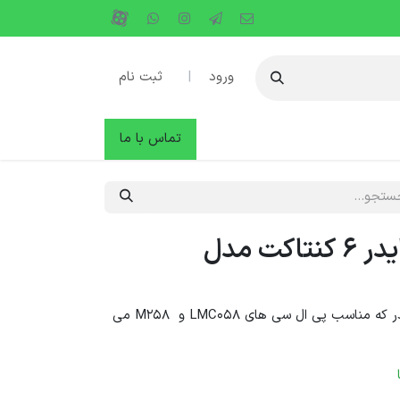
ورود
|
ثبت نام
دها
وبلاگ
تماس با ما
بلوک ترمینال اشنایدر 6 کنتاکت مدل
مخصوص ماژول های TM5 اشنایدر که مناسب پی ال سی های LMC058 و M258 می