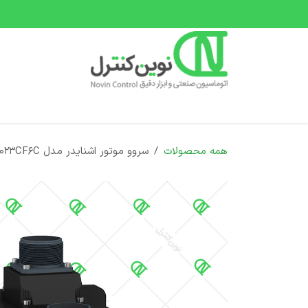
رف نظر و مشاهده محتوا
صفحه اصلی
دسته بندی محصولات
دوره های 
همه محصولات
سروو موتور اشنایدر مدل BCH2HM1023CF6C