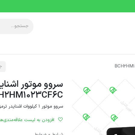
آموزشی
معرفی مجموعه
خدمات پس از فروش
دانلودها
رویدا
سروو موتور اشنای
H2HM1023CF6C
سروو موتور 1 کیلووات اشنایدر ترمز دار
افزودن به لیست علاقه‌مندی‌ها
شرایط و ضوابط