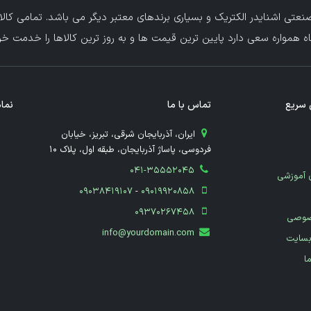
عتی اشنایدر الکتریک و بسیاری برندهای معتبر دیگر می باشد. تمامی کالا
ه همواره سعی دارد پایین ترین قیمت ها و به روز ترین کالاها را خدمت خریدا
سریع
تماس با ما
نماد
​ ایران، آذربایجان شرقی، تبریز، خیابان
فردوسی، پاساژ آذربایجان، طبقه اول، پلاک 10
041-35552045
 آموزشی
09038419107
-
09019920858
09370267458
صوصی
info@yourdomain.com
بسایت
ما