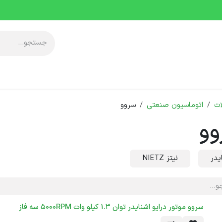
آموزشی
معرفی مجموعه
خدمات پس از فروش
دانلودها
رویدا
ت
اتوماسیون صنعتی
سروو
وو
یدر
نیتز NIETZ
سروو موتور درایو اشنایدر توان 1.3 کیلو وات 5000RPM سه فاز