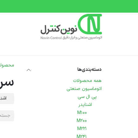
رف نظر و مشاهده محتوا
صفحه اصلی
دسته بندی محصولات
دوره های 
محصولا
دسته‌بندی‌ها
سر
همه محصولات
اتوماسیون صنعتی
پی ال سی
اشنا
اشنایدر
M100
M200
M221
M241