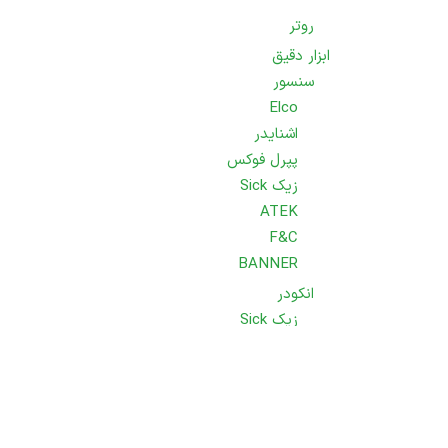
روتر
ابزار دقیق
سنسور
Elco
اشنایدر
پپرل فوکس
زیک Sick
ATEK
F&C
BANNER
انکودر
زیک Sick
مکاپیون
hohner
پوزیتال Posital
ترنسدیوسر