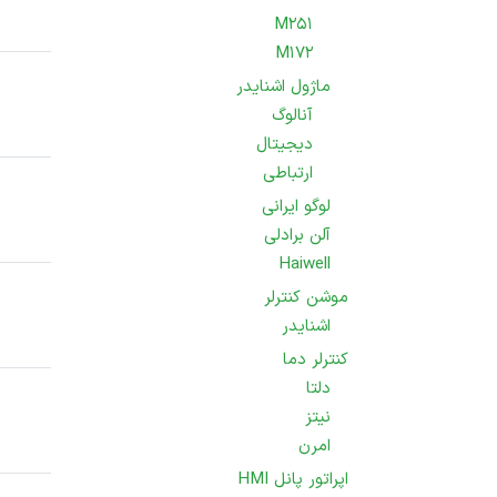
M251
M172
ماژول اشنایدر
آنالوگ
دیجیتال
ارتباطی
لوگو ایرانی
آلن برادلی
Haiwell
موشن کنترلر
اشنایدر
کنترلر دما
دلتا
نیتز
امرن
اپراتور پانل HMI