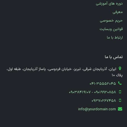
دوره های آموزشی
معرفی
حریم خصوصی
قوانین وبسایت
ارتباط با ما
تماس با ما
​ ایران، آذربایجان شرقی، تبریز، خیابان فردوسی، پاساژ آذربایجان، طبقه اول،
پلاک 10
041-35552045
09038419107
-
09019920858
09370267458
info@yourdomain.com