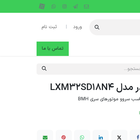
ورود
|
ثبت نام
دها
وبلاگ
تماس با ما
LXM32SD18