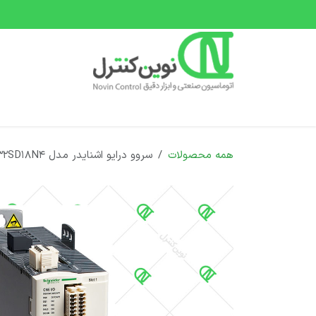
رف نظر و مشاهده محتوا
صفحه اصلی
دسته بندی محصولات
دوره های 
همه محصولات
سروو درایو اشنایدر مدل LXM32SD18N4