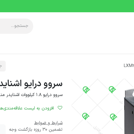
آموزشی
معرفی مجموعه
خدمات پس از فروش
دانلودها
رویدا
سروو درایو اشنایدر مدل N4
سروو درایو 1.8 کیلووات اشنایدر مناسب سروو موتورهای سری BMH
افزودن به لیست علاقه‌مندی‌ها
شرایط و ضوابط
تضمین 30 روزه بازگشت وجه