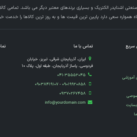
عتی اشنایدر الکتریک و بسیاری برندهای معتبر دیگر می باشد. تمامی کالا
ه همواره سعی دارد پایین ترین قیمت ها و به روز ترین کالاها را خدمت خریدا
سریع
تماس با ما
نماد
​ ایران، آذربایجان شرقی، تبریز، خیابان
فردوسی، پاساژ آذربایجان، طبقه اول، پلاک 10
041-35552045
 آموزشی
09038419107
-
09019920858
09370267458
صوصی
info@yourdomain.com
بسایت
ما